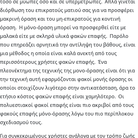
τόσο σε μύωπες όσο και σε υπερμέτρωπες. Απλά γίνεται
διόρθωση του επικρατούς ματιού σας για να προσφέρει
μακρινή όραση και του μη-επικρατούς για κοντινή
όραση. Η μόνο-όραση μπορεί να προσφερθεί είτε με
μαλακά είτε με σκληρά υλικά φακών επαφής. Παρόλο
που επηρεάζει αρνητικά την αντίληψη του βάθους, είναι
μια μέθοδος η οποία είναι καλά ανεκτή από τους
περισσότερους χρήστες φακών επαφής. Ένα
πλεονέκτημα της τεχνικής της μονο-όρασης είναι ότι για
την τεχνική αυτή εφαρμόζονται φακοί μονής όρασης οι
οποίοι στοιχίζουν λιγότερο στην αντικατάσταση, άρα το
ετήσιο κόστος φακών επαφής είναι χαμηλότερο. Οι
πολυεστιακοί φακοί επαφής είναι πιο ακριβοί από τους
φακούς επαφής μόνο-όρασης λόγω του πιο περίπλοκου
σχεδιασμού τους.
Για συγκεκριμένους χρήστες ανάλογα με τον τρόπο ζωής